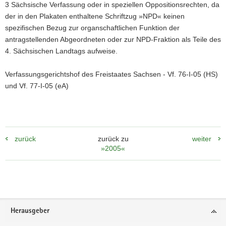
3 Sächsische Verfassung oder in speziellen Oppositionsrechten, da
der in den Plakaten enthaltene Schriftzug »NPD« keinen
spezifischen Bezug zur organschaftlichen Funktion der
antragstellenden Abgeordneten oder zur NPD-Fraktion als Teile des
4. Sächsischen Landtags aufweise.
Verfassungsgerichtshof des Freistaates Sachsen - Vf. 76-I-05 (HS)
und Vf. 77-I-05 (eA)
zurück
zurück zu
weiter
»2005«
Footer-
Herausgeber
Bereich