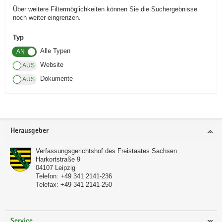
Über weitere Filtermöglichkeiten können Sie die Suchergebnisse
a
noch weiter eingrenzen.
v
i
Typ
g
Alle Typen
a
Website
t
Dokumente
i
o
n
Footer-
Herausgeber
Bereich
Verfassungsgerichtshof des Freistaates Sachsen
Harkortstraße 9
04107
Leipzig
Telefon:
+49 341 2141-236
Telefax:
+49 341 2141-250
Service