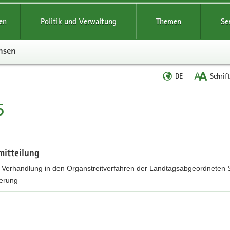
reifende
en
Politik und Verwaltung
Themen
Se
hsen
Sprache
DE
Schrif
wechseln
5
t
mitteilung
 Verhandlung in den Organstreitverfahren der Landtagsabgeordneten S
ierung