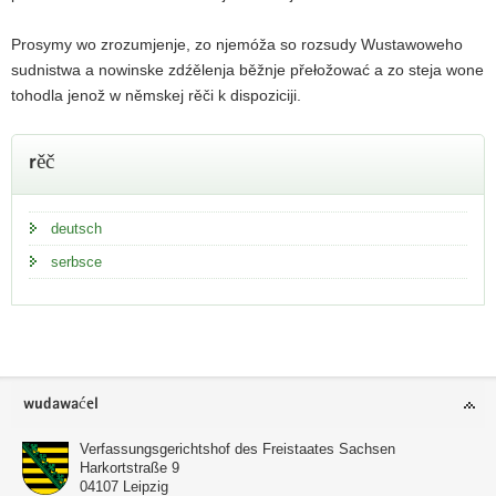
i
Prosymy wo zrozumjenje, zo njemóža so rozsudy Wustawoweho
g
sudnistwa a nowinske zdźělenja běžnje přełožować a zo steja wone
a
tohodla jenož w němskej rěči k dispoziciji.
c
i
dalše
j
rěč
informacije
a
deutsch
serbsce
Footerowy
wudawaćel
wobłuk
Verfassungsgerichtshof des Freistaates Sachsen
Harkortstraße 9
04107
Leipzig